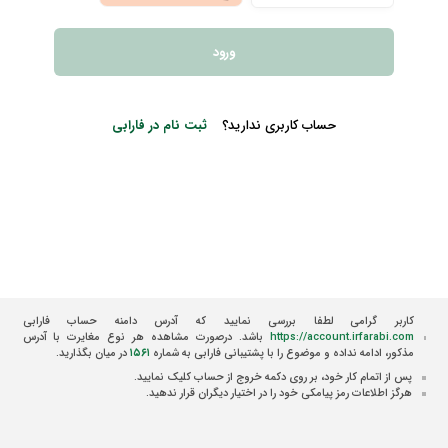
ورود
حساب کاربری ندارید؟
ثبت نام در فارابی
کاربر گرامی لطفا بررسی نمایید که آدرس دامنه حساب فارابی
https://account.irfarabi.com
باشد. درصورت مشاهده هر نوع مغایرت با آدرس
مذکور، ادامه نداده و موضوع را با پشتیبانی فارابی به شماره
۱۵۶۱
در میان بگذارید.
پس از اتمام کار خود، بر روی دکمه خروج از حساب کلیک نمایید.
هرگز اطلاعات رمز پیامکی خود را در اختیار دیگران قرار ندهید.