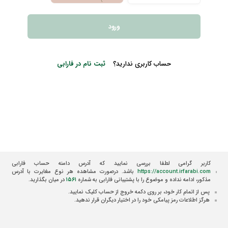
ورود
حساب کاربری ندارید؟
ثبت نام در فارابی
کاربر گرامی لطفا بررسی نمایید که آدرس دامنه حساب فارابی
https://account.irfarabi.com
باشد. درصورت مشاهده هر نوع مغایرت با آدرس
مذکور، ادامه نداده و موضوع را با پشتیبانی فارابی به شماره
۱۵۶۱
در میان بگذارید.
پس از اتمام کار خود، بر روی دکمه خروج از حساب کلیک نمایید.
هرگز اطلاعات رمز پیامکی خود را در اختیار دیگران قرار ندهید.